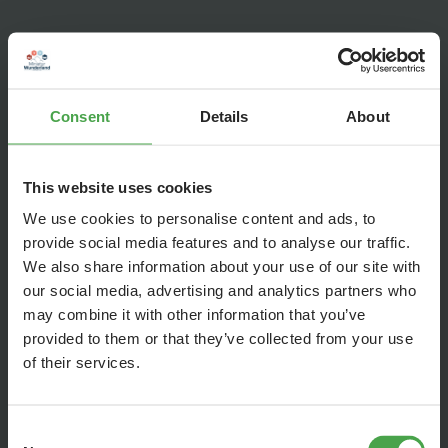
Consent
Details
About
This website uses cookies
We use cookies to personalise content and ads, to
provide social media features and to analyse our traffic.
We also share information about your use of our site with
our social media, advertising and analytics partners who
may combine it with other information that you’ve
provided to them or that they’ve collected from your use
Damit löst sie ihren ehemaligen Kollegen Jan Hofer ab,
of their services.
dessen Figur im Miniaturstudio über 320.000 Sendungen auf
Knopfdruck sprach, und bringt zugleich frische
Consent
Nachrichtenthemen aus Knuffingen und Umgebung mit. Ihre