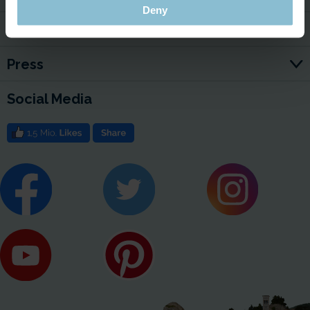
Deny
Jobs
Press
Social Media