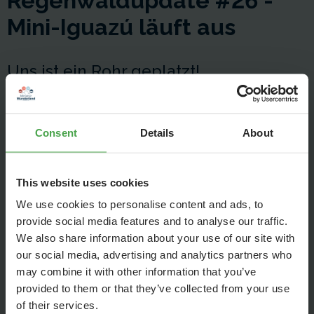
Regenwaldupdate #26 -
Mini-Iguazú läuft aus
Uns ist ein Rohr geplatzt!
Consent
Details
About
This website uses cookies
We use cookies to personalise content and ads, to
provide social media features and to analyse our traffic.
We also share information about your use of our site with
our social media, advertising and analytics partners who
may combine it with other information that you’ve
provided to them or that they’ve collected from your use
of their services.
Keine Sorge! Es ist alles trocken und läuft perfekt, aber der