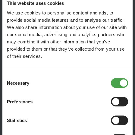
This website uses cookies
We use cookies to personalise content and ads, to
provide social media features and to analyse our traffic.
We also share information about your use of our site with
our social media, advertising and analytics partners who
may combine it with other information that you’ve
provided to them or that they’ve collected from your use
of their services.
Consent
Necessary
Selection
In dieser Folge wird aus über 60 Einzelteilen endlich wieder
Preferences
eine große Anlage! Nachdem der Regenwald
zusammengesetzt, ausgerichtet und verschraubt wurde, geht
Statistics
es an die unzähligen Risse und Übergänge in der Anlage. Mit
Gips, Spachtelmasse und Metallgitter kaschieren wir alle