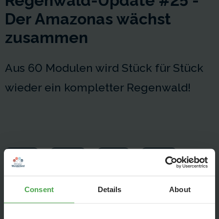
Regenwald-Update #25 -
Der Amazonas wächst
zusammen
Aus 60 Modulen wird Stück für Stück
wieder ein kompletter Regenwald!
Consent
Details
About